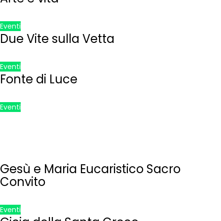
Eventi
Due Vite sulla Vetta
Eventi
Fonte di Luce
Eventi
Gesù e Maria Eucaristico Sacro
Convito
Eventi