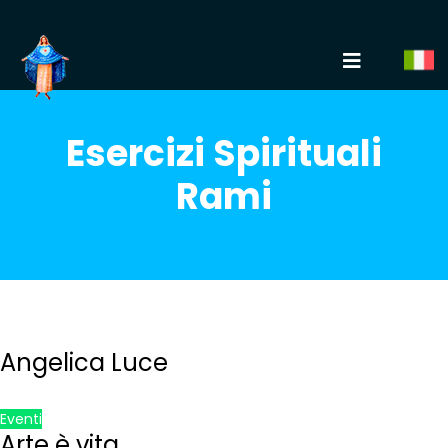
Esercizi Spirituali
Rami
Angelica Luce
Eventi
Arte è vita